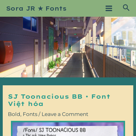
Skip
Post
Main
Sea
Sora JR ★ Fonts
to
navigation
Menu
content
SJ Toonacious BB • Font
Việt hóa
Bold
,
Fonts
/
Leave a Comment