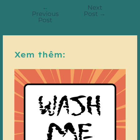
←
Next
Previous
Post
→
Post
Xem thêm: