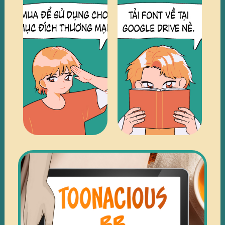
TRUY
TRUY
CẬP
CẬP