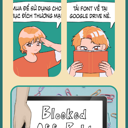
TRUY
TRUY
CẬP
CẬP