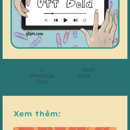
←
Next
Previous
Post
→
Post
Xem thêm: