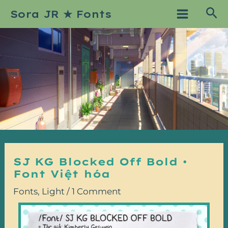
Skip
Post
Main
Sea
Sora JR ★ Fonts
to
navigation
Menu
content
SJ KG Blocked Off Bold •
Font Việt hóa
Fonts
,
Light
/
1 Comment