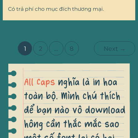
Có trả phí cho mục đích thương mại.
1
2
…
8
Next
→