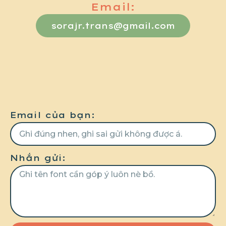
E
m
a
i
l
:
sorajr.trans@gmail.com
Email của bạn:
Nhắn gửi: