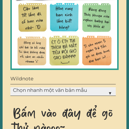
Wildnote
Chọn nhanh một văn bản mẫu
▾
Bấm vào đây để gõ
thử nàooo~