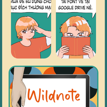
TRUY
TRUY
CẬP
CẬP