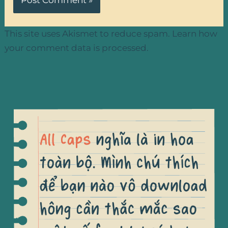
This site uses Akismet to reduce spam.
Learn how
your comment data is processed.