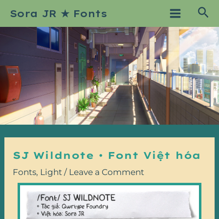
Skip
Post
Main
Sea
Sora JR ★ Fonts
to
navigation
Menu
content
SJ Wildnote • Font Việt hóa
Fonts
,
Light
/
Leave a Comment