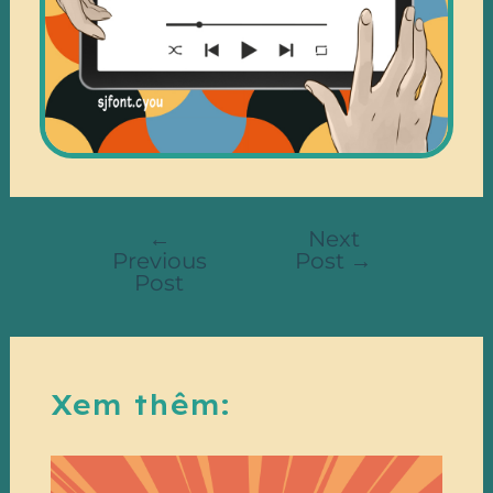
←
Next
Previous
Post
→
Post
Xem thêm: