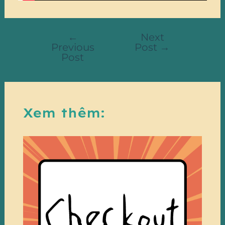
←
Next
Previous
Post
→
Post
Xem thêm: