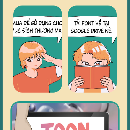
TRUY
TRUY
CẬP
CẬP