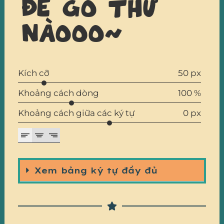
để gõ thử
nàooo~
Kích cỡ
50 px
Khoảng cách dòng
100 %
Khoảng cách giữa các ký tự
0 px
Xem bảng ký tự đầy đủ