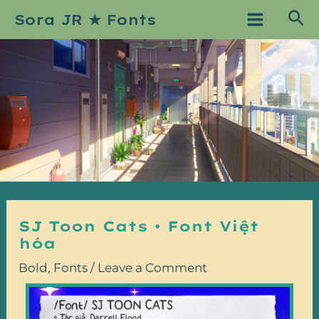
Skip
Post
Main
Sea
Sora JR ★ Fonts
to
navigation
Menu
content
SJ Toon Cats • Font Việt
hóa
Bold
,
Fonts
/
Leave a Comment