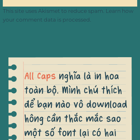
This site uses Akismet to reduce spam.
Learn how
your comment data is processed.