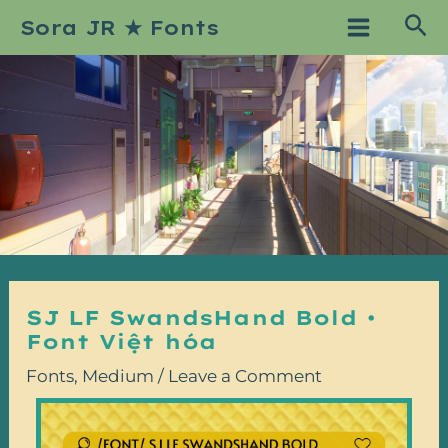
Skip
Post
Main
Sea
Sora JR ★ Fonts
to
navigation
Menu
content
SJ LF SwandsHand Bold •
Font Việt hóa
Fonts
,
Medium
/
Leave a Comment