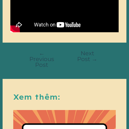
←
Next
Previous
Post
→
Post
Xem thêm: