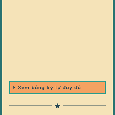
để gõ thử
nàooo~
Kích cỡ
50 px
Khoảng cách dòng
100 %
Khoảng cách giữa các ký tự
0 px
Xem bảng ký tự đầy đủ