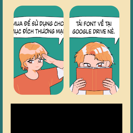
TRUY
TRUY
CẬP
CẬP