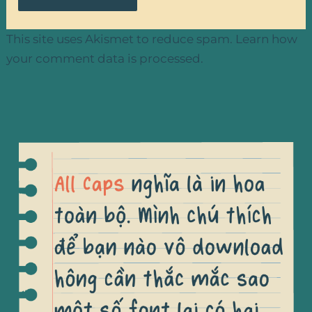
This site uses Akismet to reduce spam.
Learn how
your comment data is processed.