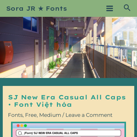
Skip
Post
Main
Sea
Sora JR ★ Fonts
to
navigation
Menu
content
SJ New Era Casual All Caps
• Font Việt hóa
Fonts
,
Free
,
Medium
/
Leave a Comment