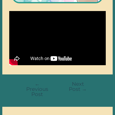
←
Next
Previous
Post
→
Post