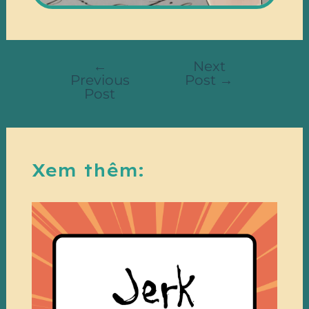
←
Next
Previous
Post
→
Post
Xem thêm: