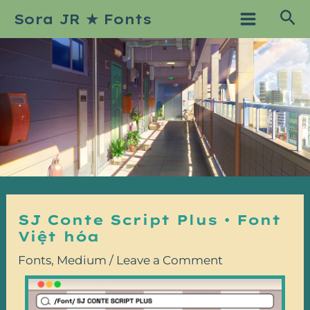
Skip
Post
Main
Sea
Sora JR ★ Fonts
to
navigation
Menu
content
SJ Conte Script Plus • Font
Việt hóa
Fonts
,
Medium
/
Leave a Comment