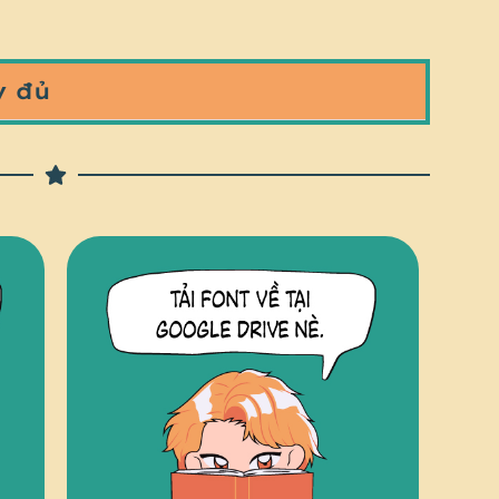
y đủ
TRUY CẬP