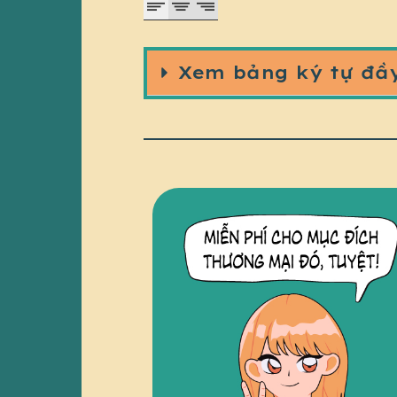
Xem bảng ký tự đầ
TRUY CẬP