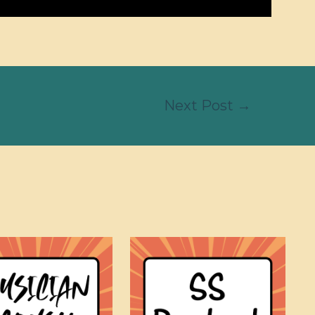
Next Post
→