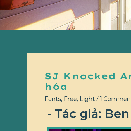
SJ Knocked Ar
hóa
Fonts
,
Free
,
Light
/
1 Commen
- Tác giả: B