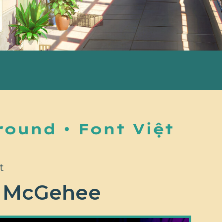
ound • Font Việt
t
en McGehee