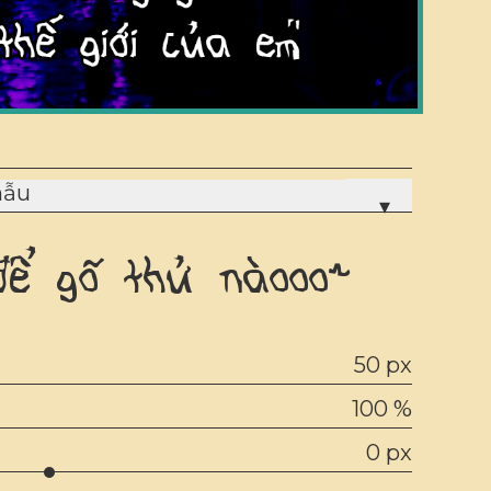
mẫu
▾
để gõ thử nàooo~
50 px
100 %
0 px