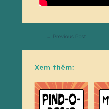
←
Previous Post
Xem thêm: